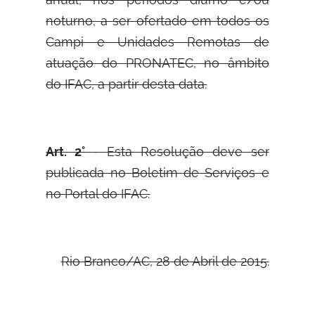
noturno, a ser ofertado em todos os
Campi e Unidades Remotas de
atuação do PRONATEC, no âmbito
do IFAC, a partir desta data.
Art. 2°
- Esta Resolução deve ser
publicada no Boletim de Serviços e
no Portal do IFAC.
Rio Branco/AC, 28 de Abril de 2015.