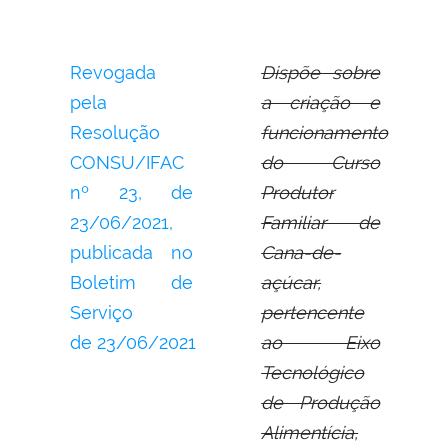
Revogada
Dispõe sobre
pela
a criação e
Resolução
funcionamento
CONSU/IFAC
do Curso
nº 23,
de
Produtor
23/06/2021,
Familiar de
publicada no
Cana-de-
Boletim de
açúcar,
Serviço
pertencente
de
23/06/2021
ao Eixo
Tecnológico
de Produção
Alimentícia,