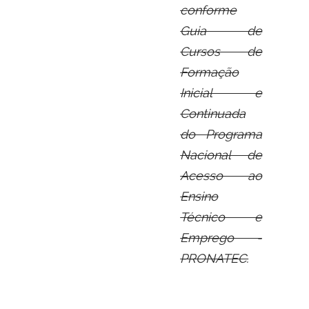
conforme
Guia de
Cursos de
Formação
Inicial e
Continuada
do Programa
Nacional de
Acesso ao
Ensino
Técnico e
Emprego -
PRONATEC.