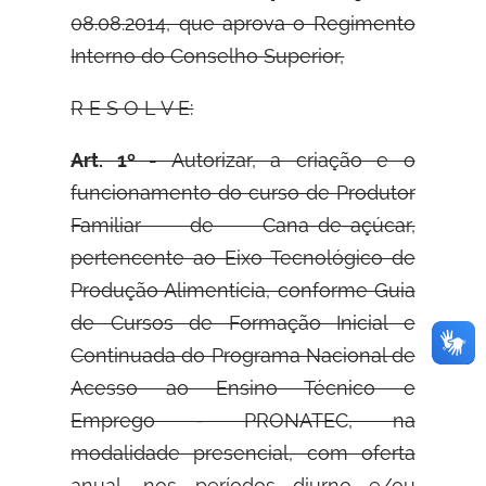
08.08.2014, que aprova o Regimento
Interno do Conselho Superior,
R E S O L V E:
Art. 1º -
Autorizar, a criação e o
funcionamento do curso de Produtor
Familiar de Cana-de-açúcar,
pertencente ao Eixo Tecnológico de
Produção Alimentícia, conforme Guia
de Cursos de Formação Inicial e
Continuada do Programa Nacional de
Acesso ao Ensino Técnico e
Emprego - PRONATEC, na
modalidade presencial, com oferta
anual, nos períodos diurno e/ou