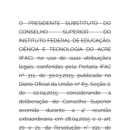
O PRESIDENTE SUBSTITUTO DO
CONSELHO SUPERIOR DO
INSTITUTO FEDERAL
DE EDUCAÇÃO,
CIÊNCIA E TECNOLOGIA DO ACRE
(IFAC), no uso de suas atribuições
legais, conferidas pela Portaria IFAC
nº 311, de 30.03.2015, publicada no
Diário Oficial da União nº 63, Seção 2,
de 02.04.2015, considerando a
deliberação do Conselho Superior
ocorrida durante a 4° reunião
extraordinária em 28.04.2015 e o art.
20 e 21, da Resolução n° 191, de