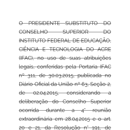
O PRESIDENTE SUBSTITUTO DO
CONSELHO SUPERIOR DO
INSTITUTO FEDERAL
DE EDUCAÇÃO,
CIÊNCIA E TECNOLOGIA DO ACRE
(IFAC), no uso de suas atribuições
legais, conferidas pela Portaria IFAC
nº 311, de 30.03.2015, publicada no
Diário Oficial da União nº 63, Seção 2,
de 02.04.2015, considerando a
deliberação do Conselho Superior
ocorrida durante a 4° reunião
extraordinária em 28.04.2015 e o art.
20 e 21, da Resolução n° 191, de