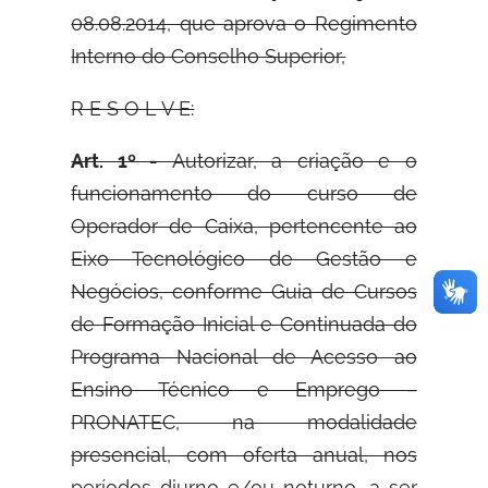
08.08.2014, que aprova o Regimento
Interno do Conselho Superior,
R E S O L V E:
Art. 1º -
Autorizar, a criação e o
funcionamento do curso de
Operador de Caixa, pertencente ao
Eixo Tecnológico de Gestão e
Negócios, conforme Guia de Cursos
de Formação Inicial e Continuada do
Programa Nacional de Acesso ao
Ensino Técnico e Emprego –
PRONATEC, na modalidade
presencial, com oferta anual, nos
períodos diurno e/ou noturno, a ser