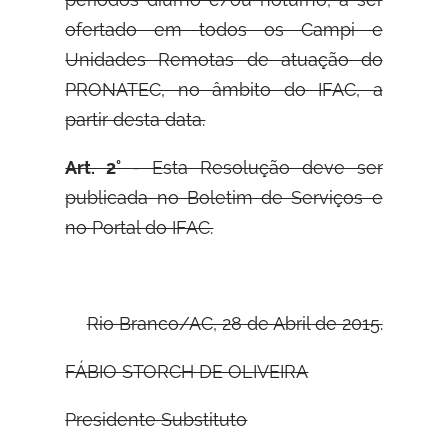
ofertado em todos os Campi e
Unidades Remotas de atuação do
PRONATEC, no âmbito do IFAC, a
partir desta data.
Art. 2°
- Esta Resolução deve ser
publicada no Boletim de Serviços e
no Portal do IFAC.
Rio Branco/AC, 28 de Abril de 2015.
FÁBIO STORCH DE OLIVEIRA
Presidente Substituto