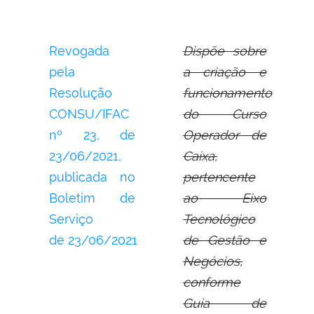
Revogada
Dispõe sobre
pela
a criação e
Resolução
funcionamento
CONSU/IFAC
do Curso
nº 23,
de
Operador de
23/06/2021,
Caixa,
publicada no
pertencente
Boletim de
ao Eixo
Serviço
Tecnológico
de
23/06/2021
de Gestão e
Negócios,
conforme
Guia de