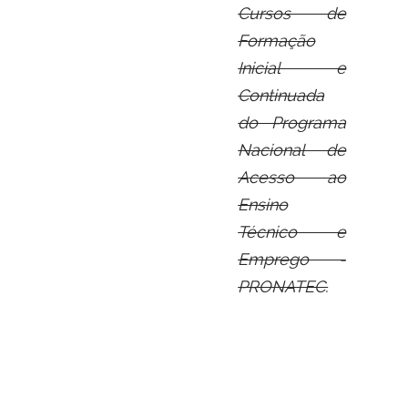
Cursos de
Formação
Inicial e
Continuada
do Programa
Nacional de
Acesso ao
Ensino
Técnico e
Emprego -
PRONATEC.