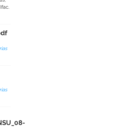
Ifac.
df
rias
rias
NSU_08-