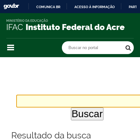
COMUNICA BR
ACESSO À INFORMAÇÃO
PARTI
IR
MINISTÉRIO DA EDUCAÇÃO
PARA
IFAC
Instituto Federal do Acre
O
CONTEÚDO
Buscar no portal
Buscar no portal
Resultado da busca