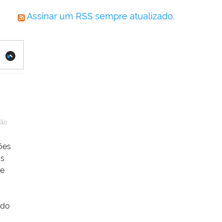
Assinar um RSS sempre atualizado.
ção
ões
as
ze
ido