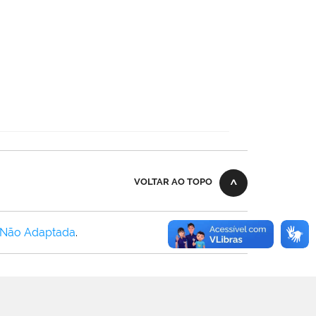
VOLTAR AO TOPO
 Não Adaptada
.