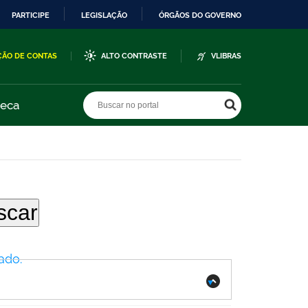
PARTICIPE
LEGISLAÇÃO
ÓRGÃOS DO GOVERNO
ÇÃO DE CONTAS
ALTO CONTRASTE
VLIBRAS
Buscar no portal
Buscar no portal
teca
ado.