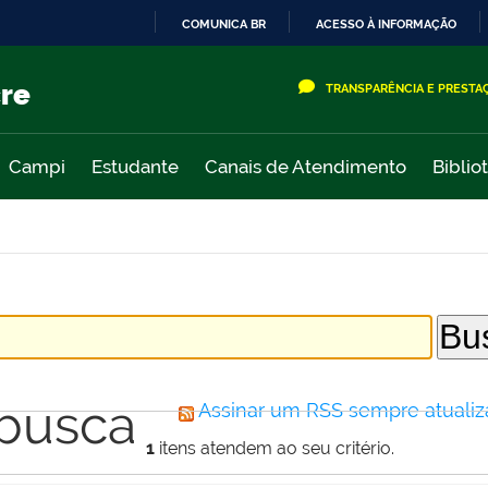
COMUNICA BR
ACESSO À INFORMAÇÃO
IR
PARA
cre
TRANSPARÊNCIA E PRESTA
O
CONTEÚDO
Campi
Estudante
Canais de Atendimento
Biblio
 busca
Assinar um RSS sempre atualiz
1
itens atendem ao seu critério.