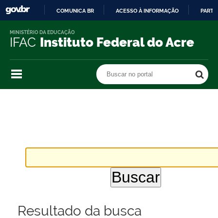
COMUNICA BR
ACESSO À INFORMAÇÃO
PARTI
IR
MINISTÉRIO DA EDUCAÇÃO
PARA
IFAC
Instituto Federal do Acre
O
CONTEÚDO
Buscar no portal
Buscar no portal
Resultado da busca