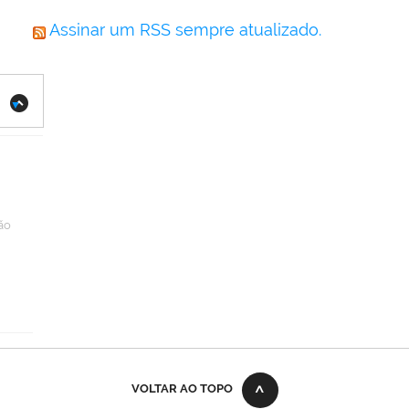
Assinar um RSS sempre atualizado.
ão
VOLTAR AO TOPO