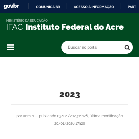
COMUNICA BR
ACESSO À INFORMAÇÃO
PARTI
IR
MINISTÉRIO DA EDUCAÇÃO
PARA
IFAC
Instituto Federal do Acre
O
CONTEÚDO
Buscar no portal
Buscar no portal
2023
por
admin
—
publicado
03/04/2023 11h28,
última modificação
20/01/2026 17h26