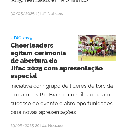
2025) realizados em Rio Branco
por
publicado
30/05/2025
13h19
Notícias
Evaldo
Pereira
Ribeiro
JIFAC 2025
Cheerleaders
agitam cerimônia
de abertura do
Jifac 2025 com apresentação
especial
Iniciativa com grupo de líderes de torcida
do campus Rio Branco contribuiu para o
sucesso do evento e abre oportunidades
para novas apresentações
por
publicado
29/05/2025
20h44
Notícias