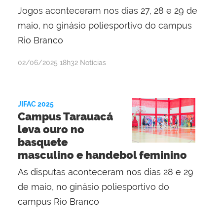
Jogos aconteceram nos dias 27, 28 e 29 de
maio, no ginásio poliesportivo do campus
Rio Branco
por
publicado
02/06/2025
18h32
Notícias
Lisânia
Ghisi
Gomes
JIFAC 2025
Campus Tarauacá
leva ouro no
basquete
masculino e handebol feminino
As disputas aconteceram nos dias 28 e 29
de maio, no ginásio poliesportivo do
campus Rio Branco