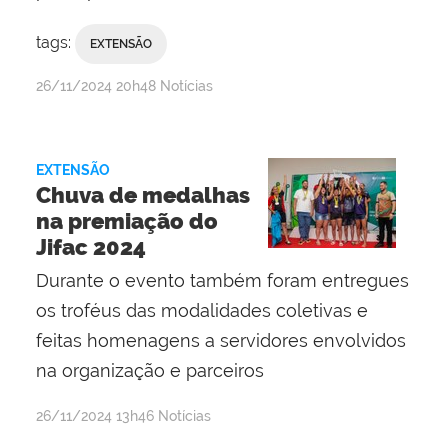
tags:
EXTENSÃO
por
publicado
26/11/2024
20h48
Notícias
Jaqueline
Telis
de
EXTENSÃO
Oliveira
Chuva de medalhas
na premiação do
Jifac 2024
Durante o evento também foram entregues
os troféus das modalidades coletivas e
feitas homenagens a servidores envolvidos
na organização e parceiros
por
publicado
26/11/2024
13h46
Notícias
Jaqueline