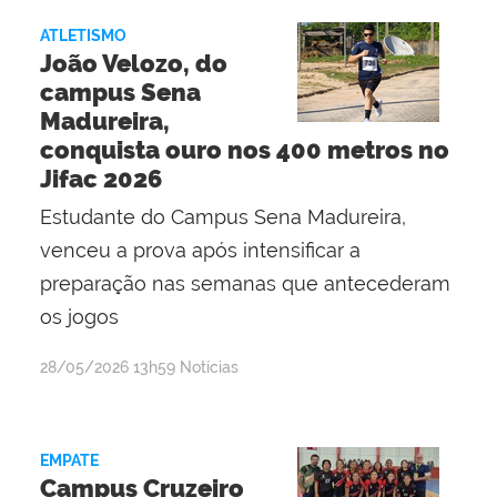
ATLETISMO
João Velozo, do
campus Sena
Madureira,
conquista ouro nos 400 metros no
Jifac 2026
Estudante do Campus Sena Madureira,
venceu a prova após intensificar a
preparação nas semanas que antecederam
os jogos
por
publicado
28/05/2026
13h59
Notícias
Maria
Mariana
Mota
EMPATE
Silva
Campus Cruzeiro