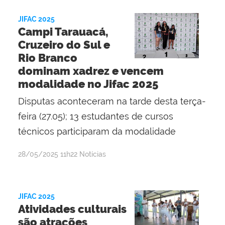
Ghisi
Gomes
JIFAC 2025
Campi Tarauacá,
Cruzeiro do Sul e
Rio Branco
dominam xadrez e vencem
modalidade no Jifac 2025
Disputas aconteceram na tarde desta terça-
feira (27.05); 13 estudantes de cursos
técnicos participaram da modalidade
por
publicado
28/05/2025
11h22
Notícias
Lisânia
Ghisi
Gomes
JIFAC 2025
Atividades culturais
são atrações