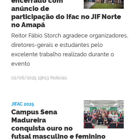
encerrado com
anúncio de
participação do Ifac no JIF Norte
no Amapá
Reitor Fábio Storch agradece organizadores,
diretores-gerais e estudantes pelo
excelente trabalho realizado durante o
evento
por
publicado
02/06/2025
19h13
Notícias
Evaldo
Pereira
Ribeiro
JIFAC 2025
Campus Sena
Madureira
conquista ouro no
futsal masculino e feminino