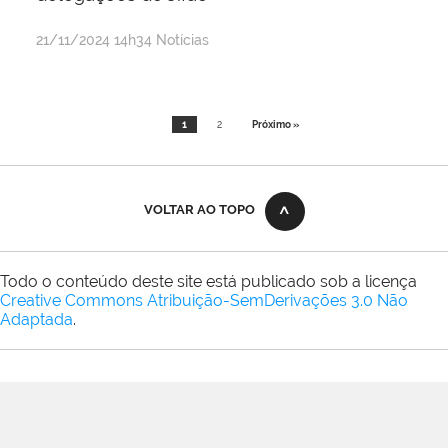
por
publicado
21/11/2024
14h34
Notícias
Maria
Mariana
Mota
1
2
Próximo »
Silva
e
Silva
VOLTAR AO TOPO
Todo o conteúdo deste site está publicado sob a licença
Creative Commons Atribuição-SemDerivações 3.0 Não
Adaptada
.