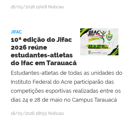
por
publicado
26/05/2026
11h08
Notícias
Maria
Mariana
Mota
JIFAC
Silva
10ª edição do Jifac
e
2026 reúne
Silva
estudantes-atletas
do Ifac em Tarauacá
Estudantes-atletas de todas as unidades do
Instituto Federal do Acre participarão das
competições esportivas realizadas entre os
dias 24 e 28 de maio no Campus Tarauacá
por
publicado
18/05/2026
18h55
Notícias
Maria
Mariana