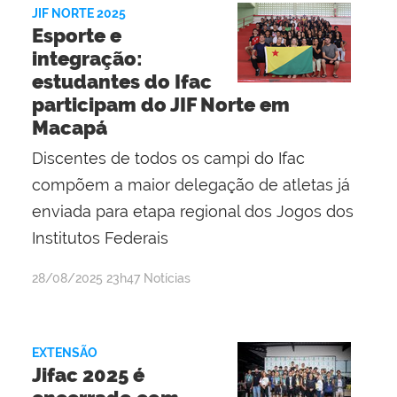
Mota
JIF NORTE 2025
Silva
Esporte e
e
integração:
Silva
estudantes do Ifac
participam do JIF Norte em
Macapá
Discentes de todos os campi do Ifac
compõem a maior delegação de atletas já
enviada para etapa regional dos Jogos dos
Institutos Federais
por
publicado
28/08/2025
23h47
Notícias
Lisânia
Ghisi
Gomes
EXTENSÃO
Jifac 2025 é