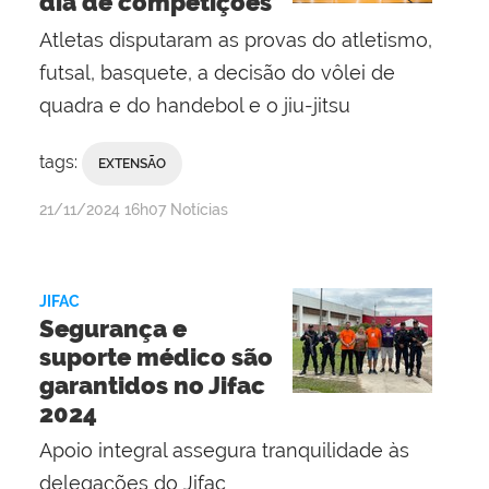
dia de competições
Atletas disputaram as provas do atletismo,
futsal, basquete, a decisão do vôlei de
quadra e do handebol e o jiu-jitsu
tags:
EXTENSÃO
por
publicado
21/11/2024
16h07
Notícias
Jaqueline
Telis
de
JIFAC
Oliveira
Segurança e
suporte médico são
garantidos no Jifac
2024
Apoio integral assegura tranquilidade às
delegações do Jifac