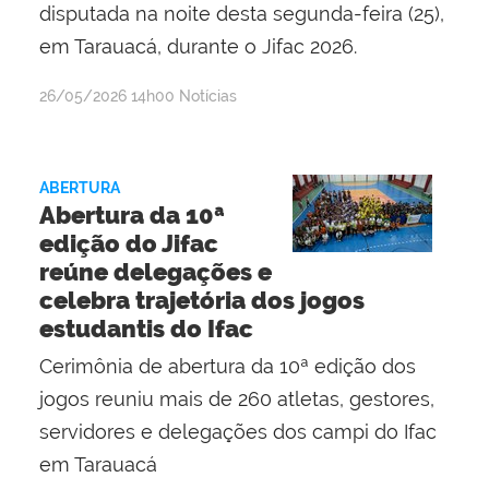
disputada na noite desta segunda-feira (25),
em Tarauacá, durante o Jifac 2026.
por
publicado
26/05/2026
14h00
Notícias
Maria
Mariana
Mota
ABERTURA
Silva
Abertura da 10ª
e
edição do Jifac
Silva
reúne delegações e
celebra trajetória dos jogos
estudantis do Ifac
Cerimônia de abertura da 10ª edição dos
jogos reuniu mais de 260 atletas, gestores,
servidores e delegações dos campi do Ifac
em Tarauacá