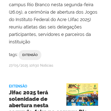
campus Rio Branco nesta segunda-feira
(26.05), a cerimônia de abertura dos Jogos
do Instituto Federal do Acre (Jifac 2025)
reuniu atletas das seis delegações
participantes, servidores e parceiros da
instituição
tags:
EXTENSÃO
por
publicado
27/05/2025
10h30
Notícias
Evaldo
Pereira
Ribeiro
EXTENSÃO
Jifac 2025 terá
solenidade de
abertura nesta