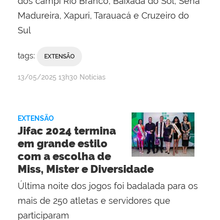
dos campi Rio Branco, Baixada do Sol, Sena
Madureira, Xapuri, Tarauacá e Cruzeiro do
Sul
tags:
EXTENSÃO
por
publicado
13/05/2025
13h30
Notícias
Evaldo
Pereira
Ribeiro
EXTENSÃO
Jifac 2024 termina
em grande estilo
com a escolha de
Miss, Mister e Diversidade
Última noite dos jogos foi badalada para os
mais de 250 atletas e servidores que
participaram