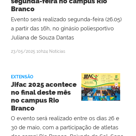
segunda-feira no campus Rio
Branco
Evento será realizado segunda-feira (26.05)
a partir das 16h, no ginásio poliesportivo
Juliana de Souza Dantas
por
publicado
23/05/2025
10h24
Notícias
Evaldo
Pereira
Ribeiro
EXTENSÃO
Jifac 2025 acontece
no final deste mês
no campus Rio
Branco
O evento será realizado entre os dias 26 e
30 de maio, com a participação de atletas