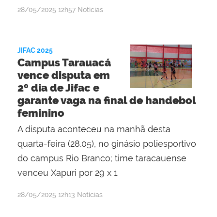
por
publicado
28/05/2025
12h57
Notícias
Lisânia
Ghisi
Gomes
JIFAC 2025
Campus Tarauacá
vence disputa em
2º dia de Jifac e
garante vaga na final de handebol
feminino
A disputa aconteceu na manhã desta
quarta-feira (28.05), no ginásio poliesportivo
do campus Rio Branco; time taracauense
venceu Xapuri por 29 x 1
por
publicado
28/05/2025
12h13
Notícias
Lisânia