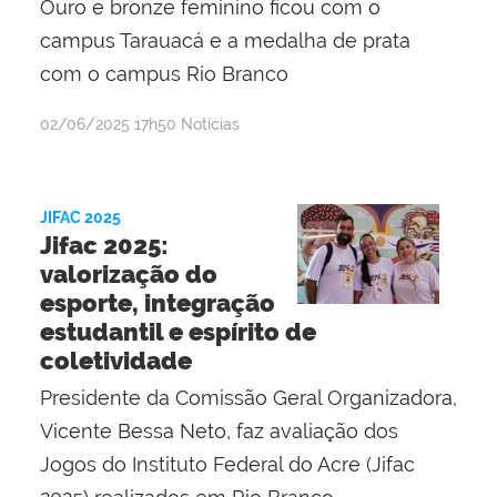
Ouro e bronze feminino ficou com o
campus Tarauacá e a medalha de prata
com o campus Rio Branco
por
publicado
02/06/2025
17h50
Notícias
Lisânia
Ghisi
Gomes
JIFAC 2025
Jifac 2025:
valorização do
esporte, integração
estudantil e espírito de
coletividade
Presidente da Comissão Geral Organizadora,
Vicente Bessa Neto, faz avaliação dos
Jogos do Instituto Federal do Acre (Jifac