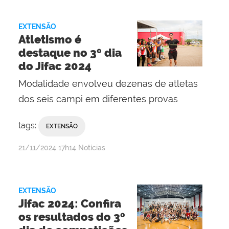
Telis
de
EXTENSÃO
Oliveira
Atletismo é
destaque no 3º dia
do Jifac 2024
Modalidade envolveu dezenas de atletas
dos seis campi em diferentes provas
tags:
EXTENSÃO
por
publicado
21/11/2024
17h14
Notícias
Jaqueline
Telis
de
EXTENSÃO
Oliveira
Jifac 2024: Confira
os resultados do 3º