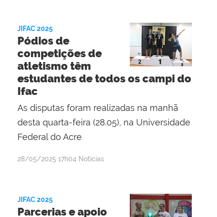
Pereira
Ribeiro
JIFAC 2025
Pódios de
competições de
atletismo têm
estudantes de todos os campi do
Ifac
As disputas foram realizadas na manhã
desta quarta-feira (28.05), na Universidade
Federal do Acre
por
publicado
28/05/2025
17h04
Notícias
Lisânia
Ghisi
Gomes
JIFAC 2025
Parcerias e apoio