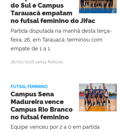
e
do Sul e Campus
Silva
Tarauacá empatam
no futsal feminino do Jifac
Partida disputada na manhã desta terça-
feira, 26, em Tarauacá, terminou com
empate de 1 a 1
por
publicado
26/05/2026
14h44
Notícias
Maria
Mariana
Mota
FUTSAL FEMININO
Silva
Campus Sena
e
Madureira vence
Silva
Campus Rio Branco
no futsal feminino
Equipe venceu por 2 a 0 em partida