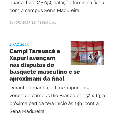
quarta-feira (28.05); natação feminina ficou
com o campus Sena Madureira
por
publicado
28/05/2025
14h31
Notícias
Lisânia
Ghisi
Gomes
JIFAC 2025
Campi Tarauacá e
Xapuri avançam
nas disputas do
basquete masculino e se
aproximam da final
Durante a manhã, o time xapuriense
venceu o campus Rio Branco por 52 x 13; a
próxima partida terá início às 14h, contra
Sena Madureira