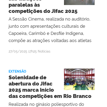
paralelas às
competições do Jifac 2025
A Sessão Cinema, realizada no auditório,
junto com apresentações culturais de
Capoeira, Carimbó e Desfile Indígena,
compõe as atrações voltadas aos atletas
por
publicado
27/05/2025
17h25
Notícias
Evaldo
Pereira
Ribeiro
EXTENSÃO
Solenidade de
abertura do Jifac
2025 marca início
das competições em Rio Branco
Realizada no ginásio poliesportivo do