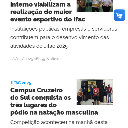
interno viabilizam a
realização do maior
evento esportivo do Ifac
Instituições públicas, empresas e servidores
contribuem para o desenvolvimento das
atividades do Jifac 2025
por
publicado
28/05/2025
16h59
Notícias
Evaldo
Pereira
Ribeiro
JIFAC 2025
Campus Cruzeiro
do Sul conquista os
três lugares do
pódio na natação masculina
Competição aconteceu na manhã desta