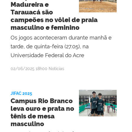
Madureira e
Tarauacá são
campeões no vôlei de praia
masculino e feminino
Os jogos aconteceram durante manhã e
tarde, de quinta-feira (27.05), na
Universidade Federal do Acre
por
publicado
02/06/2025
18h00
Notícias
Lisânia
Ghisi
Gomes
JIFAC 2025
Campus Rio Branco
leva ouro e prata no
tênis de mesa
masculino