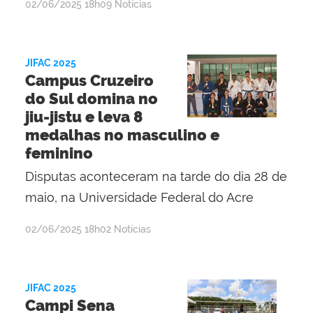
por
publicado
02/06/2025
18h09
Notícias
Lisânia
Ghisi
Gomes
JIFAC 2025
Campus Cruzeiro
do Sul domina no
jiu-jistu e leva 8
medalhas no masculino e
feminino
Disputas aconteceram na tarde do dia 28 de
maio, na Universidade Federal do Acre
por
publicado
02/06/2025
18h02
Notícias
Lisânia
Ghisi
Gomes
JIFAC 2025
Campi Sena