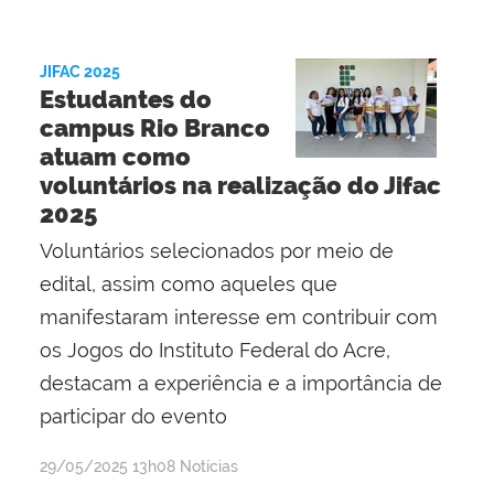
Evaldo
Pereira
Ribeiro
JIFAC 2025
Estudantes do
campus Rio Branco
atuam como
voluntários na realização do Jifac
2025
Voluntários selecionados por meio de
edital, assim como aqueles que
manifestaram interesse em contribuir com
os Jogos do Instituto Federal do Acre,
destacam a experiência e a importância de
participar do evento
por
publicado
29/05/2025
13h08
Notícias
Evaldo