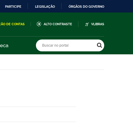
PARTICIPE
LEGISLAÇÃO
ÓRGÃOS DO GOVERNO
ÇÃO DE CONTAS
ALTO CONTRASTE
VLIBRAS
Buscar no portal
Buscar no portal
teca