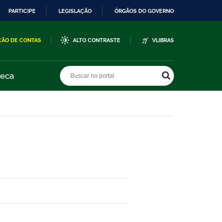
PARTICIPE
LEGISLAÇÃO
ÓRGÃOS DO GOVERNO
ÇÃO DE CONTAS
ALTO CONTRASTE
VLIBRAS
Buscar no portal
Buscar no portal
teca