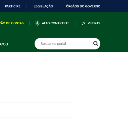
PARTICIPE
LEGISLAÇÃO
ÓRGÃOS DO GOVERNO
ÇÃO DE CONTAS
ALTO CONTRASTE
VLIBRAS
Buscar no portal
Buscar no portal
teca